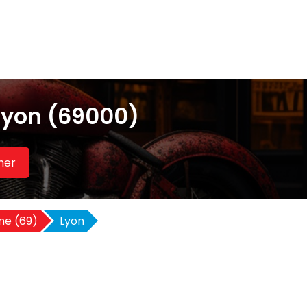
Lyon (69000)
her
ne (69)
Lyon