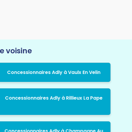
e voisine
Concessionnaires Adly à Vaulx En Velin
Concessionnaires Adly à Rillieux La Pape
Concessionnaires Adly à Champagne Au