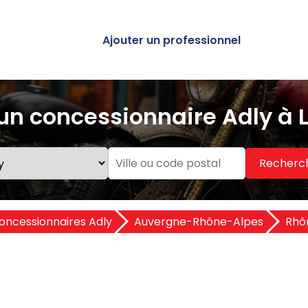
Ajouter un professionnel
un concessionnaire Adly à 
Recherc
oncessionnaires Adly
Auvergne-Rhône-Alpes
Rhô