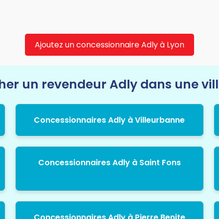
Ajoutez un concessionnaire Adly à Lyon
er un revendeur Adly dans une vill
Concessionnaires Adly à Villeurbanne
Concessionnaires Adly à Saint Fons
Concessionnaires Adly à Pierre Benite