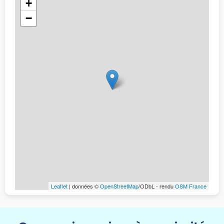
+
−
Leaflet
| données ©
OpenStreetMap
/ODbL - rendu
OSM France