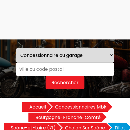
Rechercher
Accueil
Concessionnaires Mbk
Bourgogne-Franche-Comté
Saône-et-Loire (71)
Chalon Sur Saône
Tillot