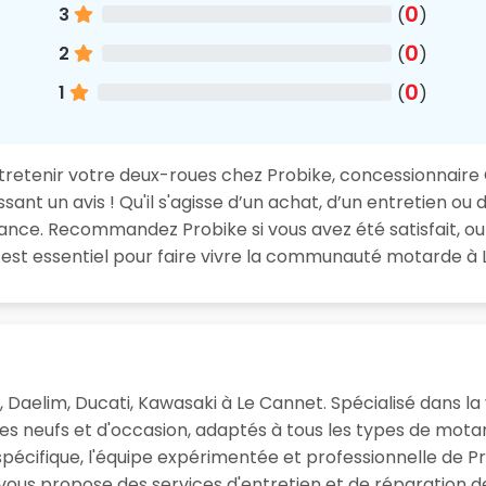
0
3
(
)
0
2
(
)
0
1
(
)
retenir votre deux-roues chez Probike, concessionnaire C
nt un avis ! Qu'il s'agisse d’un achat, d’un entretien ou d
ance. Recommandez Probike si vous avez été satisfait, ou
e est essentiel pour faire vivre la communauté motarde à 
a, Daelim, Ducati, Kawasaki à Le Cannet. Spécialisé dans 
les neufs et d'occasion, adaptés à tous les types de mot
écifique, l'équipe expérimentée et professionnelle de Pro
 vous propose des services d'entretien et de réparation de