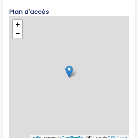
Plan d'accès
+
−
Leaflet
| données ©
OpenStreetMap
/ODbL - rendu
OSM France