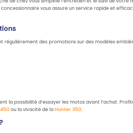
che de chez vous simplifie l’entretien et le suivi de votr
 concessionnaire vous assure un service rapide et effica
tions
sent régulièrement des promotions sur des modèles emb
nt la possibilité d’essayer les motos avant l’achat. Profi
 450
ou la vivacité de la
Hunter 350
.
?