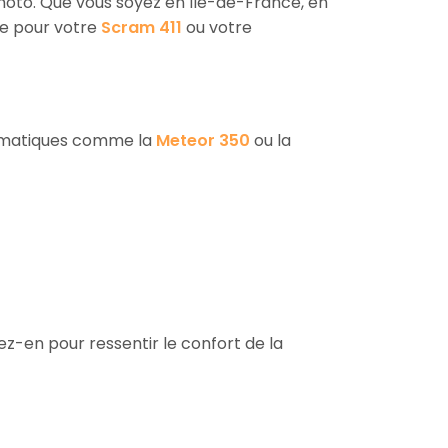
e moto. Que vous soyez en Île-de-France, en
ce pour votre
Scram 411
ou votre
lématiques comme la
Meteor 350
ou la
tez-en pour ressentir le confort de la