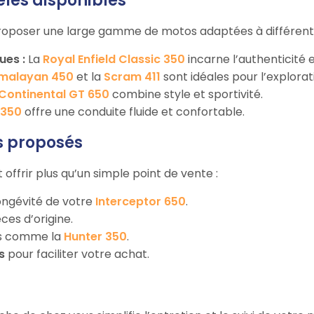
les disponibles
proposer une large gamme de motos adaptées à différents
ues :
La
Royal Enfield Classic 350
incarne l’authenticité 
Himalayan 450
et la
Scram 411
sont idéales pour l’explorat
Continental GT 650
combine style et sportivité.
 350
offre une conduite fluide et confortable.
s proposés
 offrir plus qu’un simple point de vente :
ongévité de votre
Interceptor 650
.
ces d’origine.
es comme la
Hunter 350
.
s
pour faciliter votre achat.