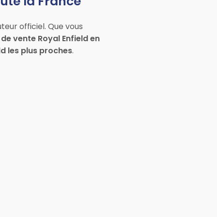
oute la France
uteur officiel. Que vous
 de vente Royal Enfield en
ld les plus proches
.