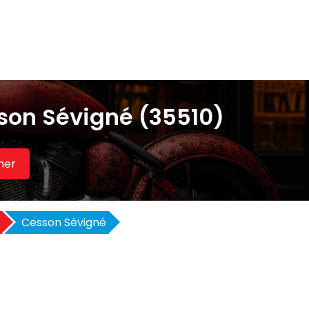
son Sévigné (35510)
her
Cesson Sévigné