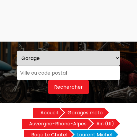
Rechercher
Accueil
Garages moto
Auvergne-Rhône-Alpes
Ain (01)
Bage Le Chatel
Laurent Michel