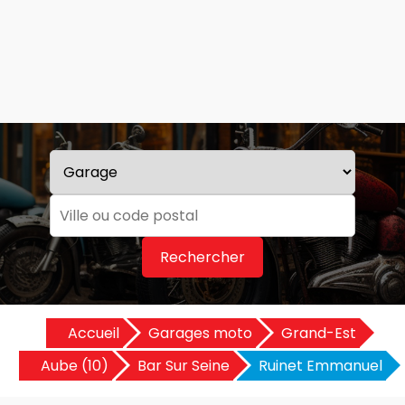
Rechercher
Accueil
Garages moto
Grand-Est
Aube (10)
Bar Sur Seine
Ruinet Emmanuel