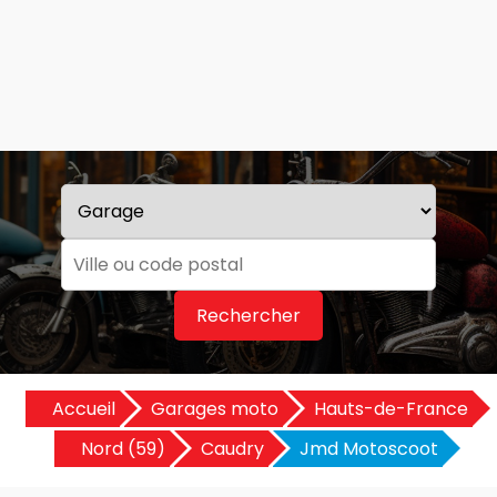
Rechercher
Accueil
Garages moto
Hauts-de-France
Nord (59)
Caudry
Jmd Motoscoot