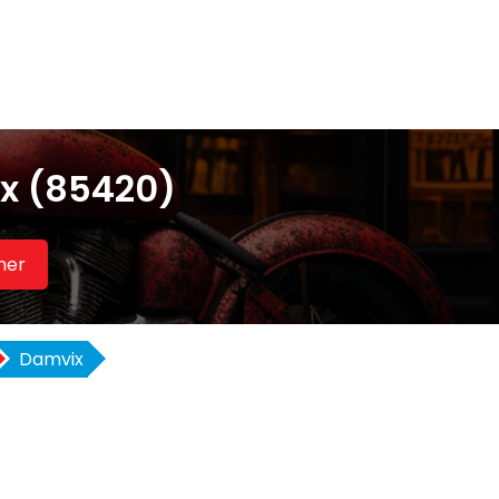
x (85420)
her
Damvix