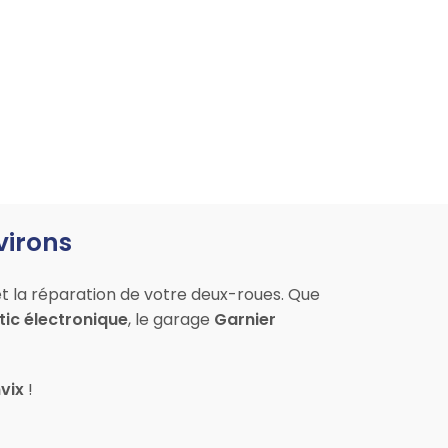
virons
et la réparation de votre deux-roues. Que
ic électronique
, le garage
Garnier
vix
!