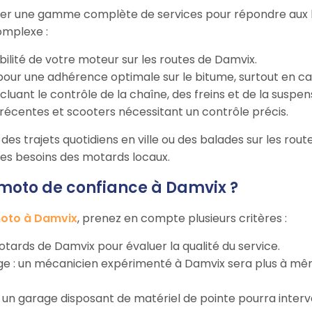
er une gamme complète de services pour répondre aux bes
omplexe :
abilité de votre moteur sur les routes de Damvix.
our une adhérence optimale sur le bitume, surtout en cas
incluant le contrôle de la chaîne, des freins et de la suspen
récentes et scooters nécessitant un contrôle précis.
des trajets quotidiens en ville ou des balades sur les route
 les besoins des motards locaux.
oto de confiance à Damvix ?
oto à Damvix
, prenez en compte plusieurs critères :
 motards de Damvix pour évaluer la qualité du service.
rage : un mécanicien expérimenté à Damvix sera plus à m
 : un garage disposant de matériel de pointe pourra inter