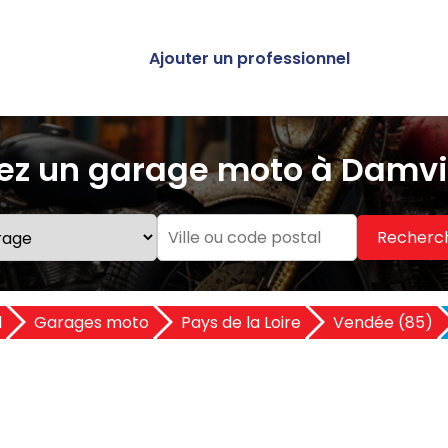
Ajouter un professionnel
ez un garage moto à Damvi
Recherc
l
Garages moto
Pays de la Loire
Vendée (85)