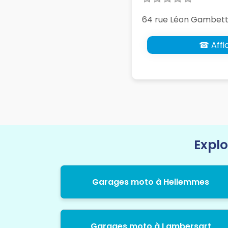
64 rue Léon Gambetta
☎ Affic
Explo
Garages moto à Hellemmes
Garages moto à Lambersart