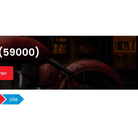
 (59000)
her
Lille