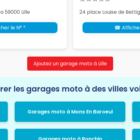
 59000 Lille
24 place Louise de Bettig
her le N° *
☎ Afficher
Ajoutez un garage moto à Lille
rer les garages moto à des villes vo
Garages moto à Mons En Baroeul
Garages moto à Ronchin