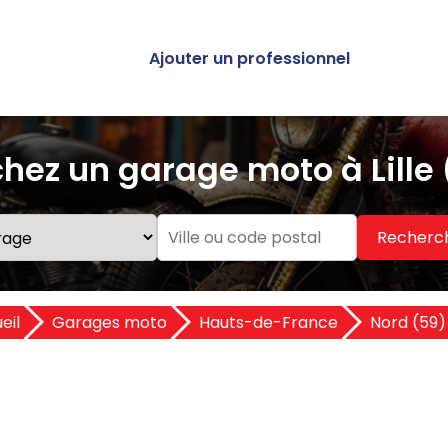
Ajouter un professionnel
hez un garage moto à Lille
Recherc
eil
Garages moto
Hauts-de-France
Nord (59)