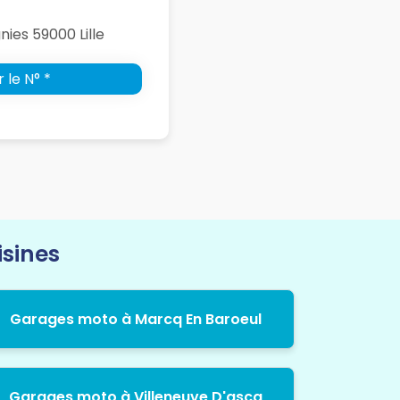
nies 59000 Lille
 le N° *
isines
Garages moto à Marcq En Baroeul
Garages moto à Villeneuve D'ascq