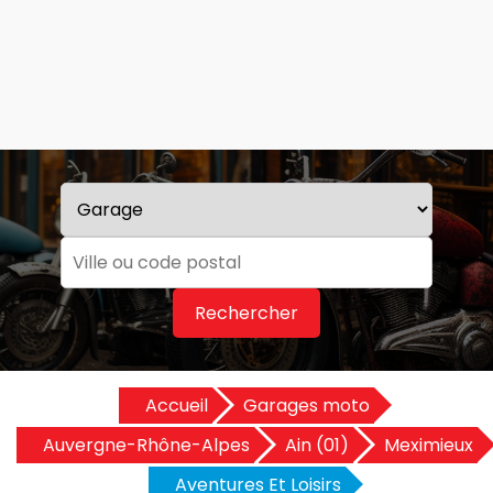
Rechercher
Accueil
Garages moto
Auvergne-Rhône-Alpes
Ain (01)
Meximieux
Aventures Et Loisirs