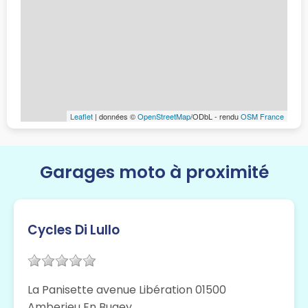
Leaflet
| données ©
OpenStreetMap
/ODbL - rendu
OSM France
Garages moto à proximité
Cycles Di Lullo
La Panisette avenue Libération 01500
Amberieu En Bugey