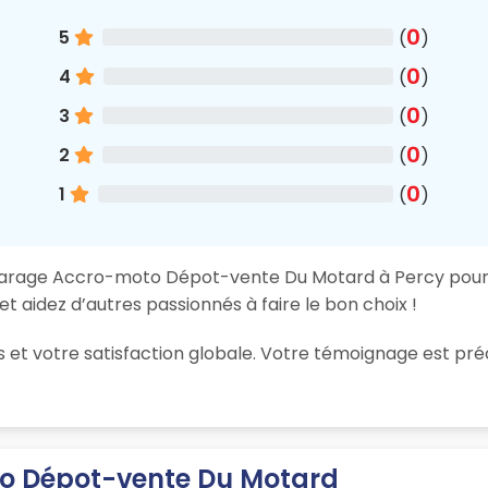
0
5
(
)
0
4
(
)
0
3
(
)
0
2
(
)
0
1
(
)
 garage Accro-moto Dépot-vente Du Motard à Percy pour u
t aidez d’autres passionnés à faire le bon choix !
ions et votre satisfaction globale. Votre témoignage est
to Dépot-vente Du Motard