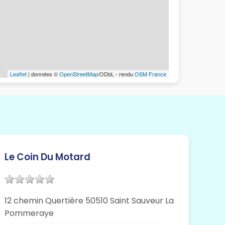
Leaflet
| données ©
OpenStreetMap
/ODbL - rendu
OSM France
Le Coin Du Motard
12 chemin Quertière 50510 Saint Sauveur La
Pommeraye