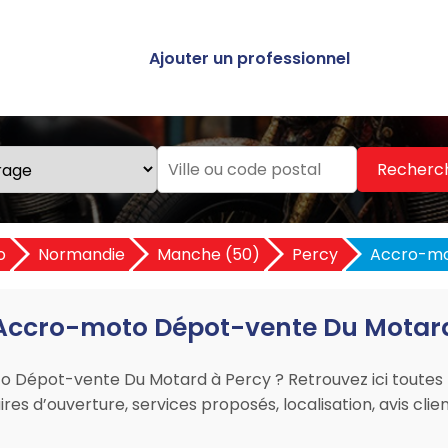
Ajouter un professionnel
Recherc
o
Normandie
Manche (50)
Percy
Accro-mo
Accro-moto Dépot-vente Du Motar
o Dépot-vente Du Motard à Percy ? Retrouvez ici toutes l
es d’ouverture, services proposés, localisation, avis clien