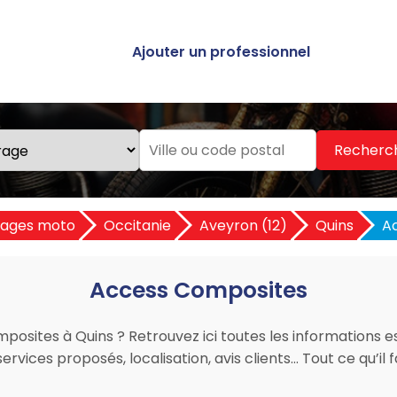
Ajouter un professionnel
Recherc
ages moto
Occitanie
Aveyron (12)
Quins
A
Access Composites
osites à Quins ? Retrouvez ici toutes les informations es
rvices proposés, localisation, avis clients… Tout ce qu’il 