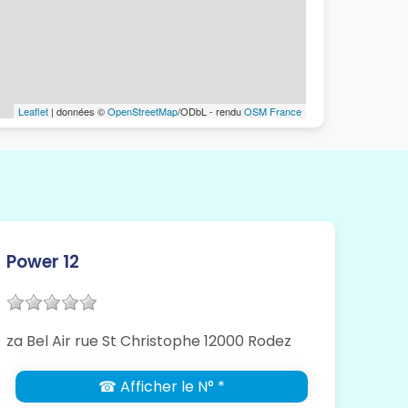
Leaflet
| données ©
OpenStreetMap
/ODbL - rendu
OSM France
Power 12
za Bel Air rue St Christophe 12000 Rodez
☎ Afficher le N° *