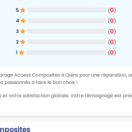
0
5
(
)
0
4
(
)
0
3
(
)
0
2
(
)
0
1
(
)
garage Access Composites à Quins pour une réparation, un 
 passionnés à faire le bon choix !
ions et votre satisfaction globale. Votre témoignage est
mposites