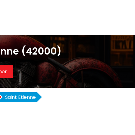
enne (42000)
her
Saint Etienne