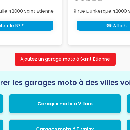
lle 42000 Saint Etienne
9 rue Dunkerque 42000 S
her le N° *
☎ Afficher
Ajoutez un garage moto à Saint Etienne
rer les garages moto à des villes vo
Garages moto à Villars
Garages moto à Firminy