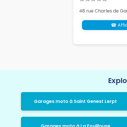
48 rue Charles de Gau
☎ Affic
Explo
Garages moto à Saint Genest Lerpt
Garages moto à La Fouillouse