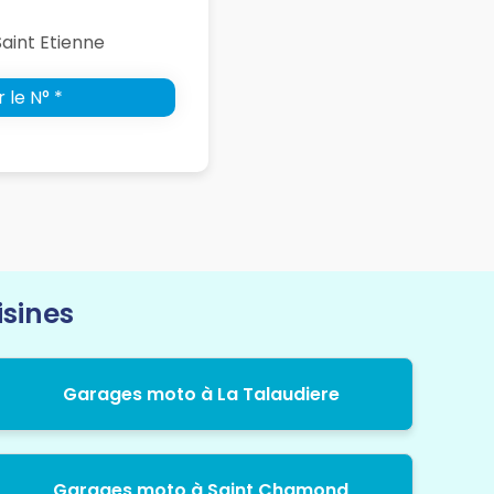
aint Etienne
 le N° *
isines
Garages moto à La Talaudiere
Garages moto à Saint Chamond