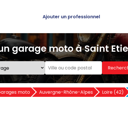
Ajouter un professionnel
un garage moto à Saint Eti
Recherc
arages moto
Auvergne-Rhône-Alpes
Loire (42)