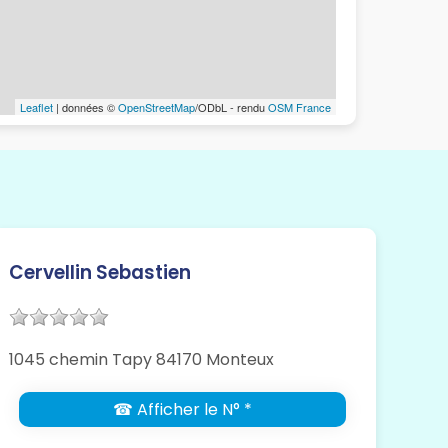
Leaflet
| données ©
OpenStreetMap
/ODbL - rendu
OSM France
Cervellin Sebastien
1045 chemin Tapy 84170 Monteux
☎ Afficher le N° *