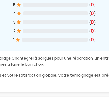
0
5
(
)
0
4
(
)
0
3
(
)
0
2
(
)
0
1
(
)
garage Chantegrel à Sorgues pour une réparation, un entre
és à faire le bon choix !
ions et votre satisfaction globale. Votre témoignage est
l