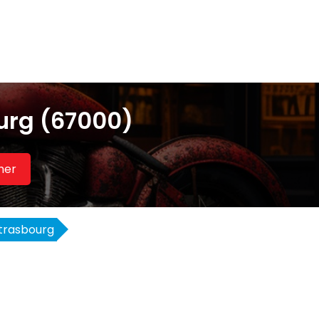
urg (67000)
her
trasbourg