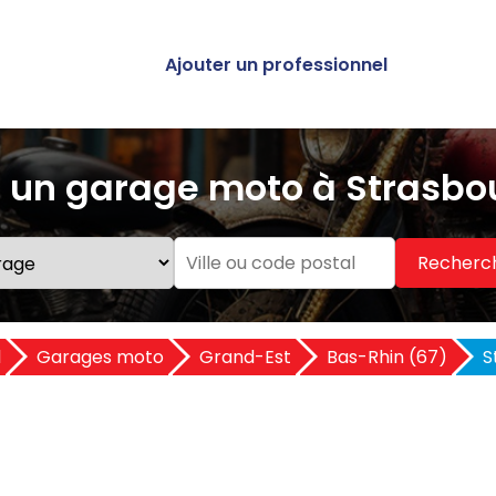
Ajouter un professionnel
 un garage moto à Strasbo
Recherc
l
Garages moto
Grand-Est
Bas-Rhin (67)
S