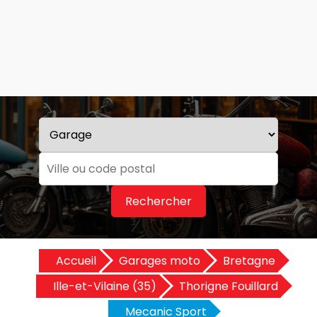
Rechercher
Accueil
Garages moto
Bretagne
Ille-et-Vilaine (35)
Thorigne Fouillard
Mecanic Sport