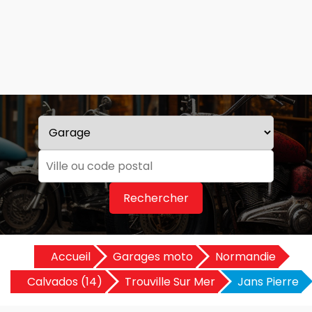
Rechercher
Accueil
Garages moto
Normandie
Calvados (14)
Trouville Sur Mer
Jans Pierre