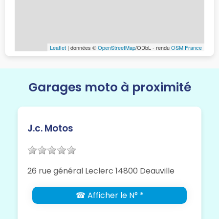
Leaflet
| données ©
OpenStreetMap
/ODbL - rendu
OSM France
Garages moto à proximité
J.c. Motos
26 rue général Leclerc 14800 Deauville
☎ Afficher le N° *