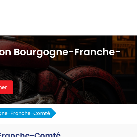
gion Bourgogne-Franche-
her
gne-Franche-Comté
e-Franche-Comté