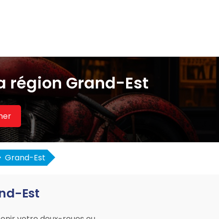
a région Grand-Est
her
Grand-Est
and-Est
enir votre deux-roues ou