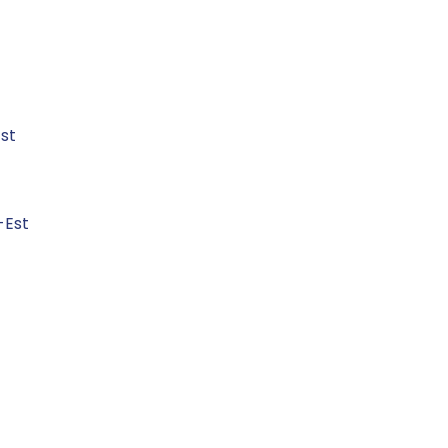
st
-Est
t