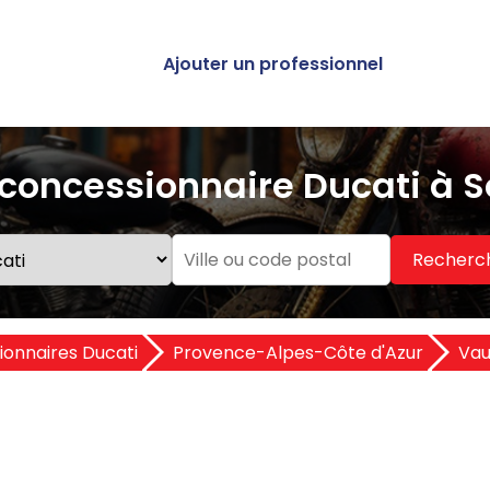
Ajouter un professionnel
concessionnaire Ducati à 
Recherc
onnaires Ducati
Provence-Alpes-Côte d'Azur
Vau