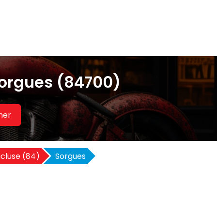
Sorgues (84700)
her
cluse (84)
Sorgues