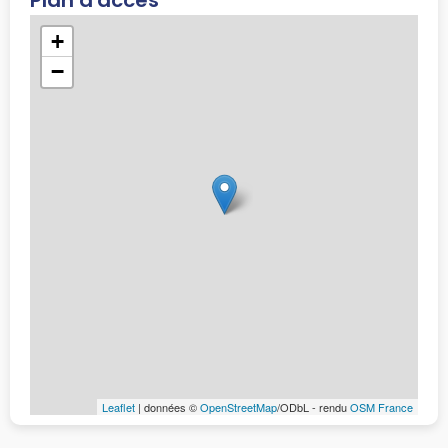
+
−
Leaflet
| données ©
OpenStreetMap
/ODbL - rendu
OSM France