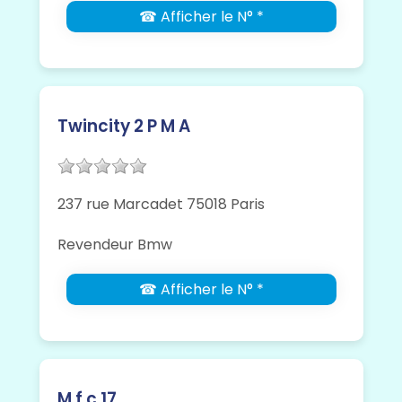
☎ Afficher le N° *
Twincity 2 P M A
237 rue Marcadet 75018 Paris
Revendeur Bmw
☎ Afficher le N° *
M.f.c 17