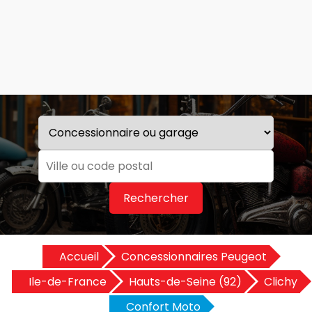
Rechercher
Accueil
Concessionnaires Peugeot
Ile-de-France
Hauts-de-Seine (92)
Clichy
Confort Moto