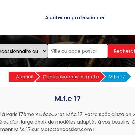
Ajouter un professionnel
Recherc
Accueil
Concessionnaires moto
M.f.c 17
M.f.c 17
 à Paris 17ème ? Découvrez M.f.c 17, votre spécialiste en
té et d’un large choix de modèles adaptés à vos besoins. C
ement M.f.c 17 sur MotoConcession.com !