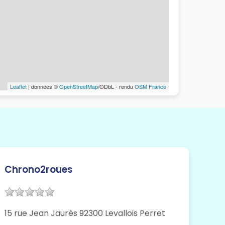
Leaflet
| données ©
OpenStreetMap
/ODbL - rendu
OSM France
Chrono2roues
15 rue Jean Jaurès 92300 Levallois Perret