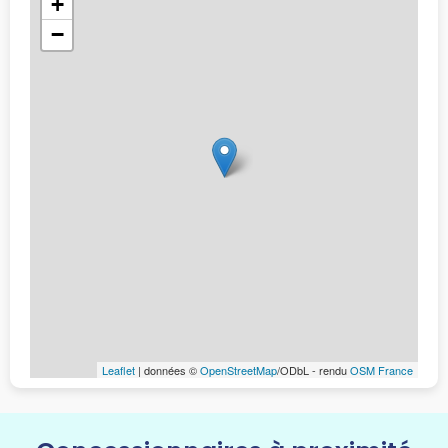
+
−
Leaflet
| données ©
OpenStreetMap
/ODbL - rendu
OSM France