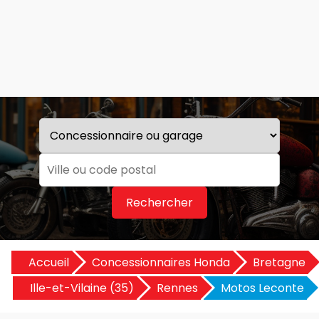
Rechercher
Accueil
Concessionnaires Honda
Bretagne
Ille-et-Vilaine (35)
Rennes
Motos Leconte