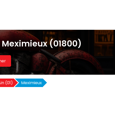
à Meximieux (01800)
her
in (01)
Meximieux