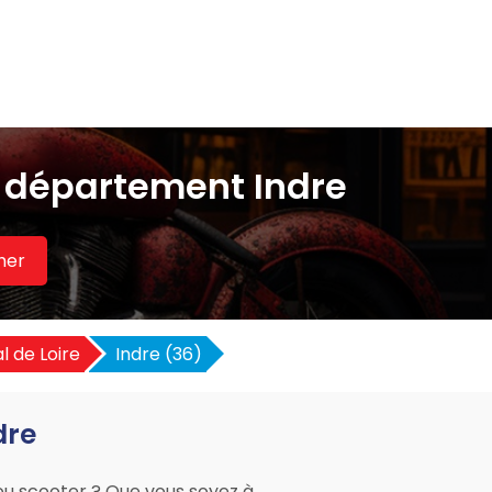
e département Indre
her
 de Loire
Indre (36)
dre
 ou scooter ? Que vous soyez à