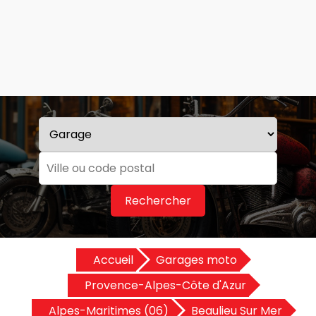
Rechercher
Accueil
Garages moto
Provence-Alpes-Côte d'Azur
Alpes-Maritimes (06)
Beaulieu Sur Mer