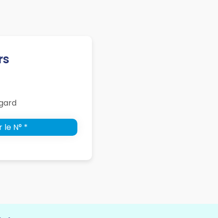
rs
gard
 le N° *