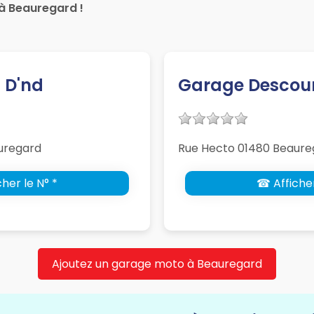
à Beauregard !
 D'nd
Garage Descou
uregard
Rue Hecto 01480 Beaure
her le N° *
☎ Afficher
Ajoutez un garage moto à Beauregard