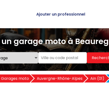
Ajouter un professionnel
 un garage moto à Beaureg
Recherc
Garages moto
Auvergne-Rhône-Alpes
Ain (01)