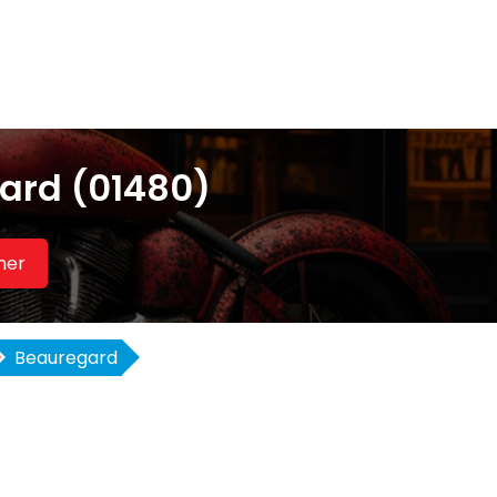
ard (01480)
her
Beauregard