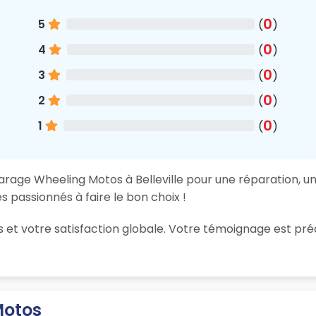
0
5
(
)
0
4
(
)
0
3
(
)
0
2
(
)
0
1
(
)
arage Wheeling Motos à Belleville pour une réparation, un
 passionnés à faire le bon choix !
ions et votre satisfaction globale. Votre témoignage est
Motos