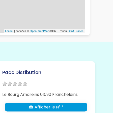
Leaflet
| données ©
OpenStreetMap
/ODbL - rendu
OSM France
Pacc Distibution
Le Bourg Amareins 01090 Francheleins
☎ Afficher le N° *