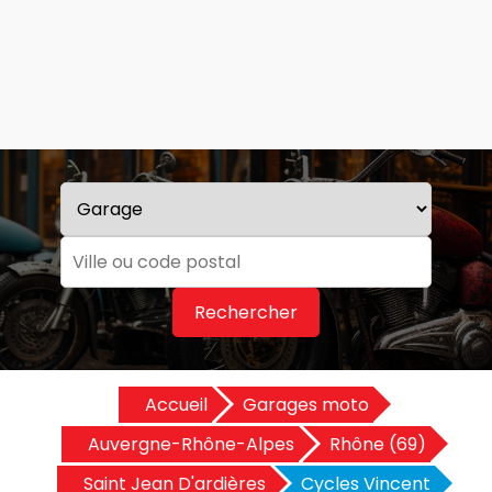
Rechercher
Accueil
Garages moto
Auvergne-Rhône-Alpes
Rhône (69)
Saint Jean D'ardières
Cycles Vincent