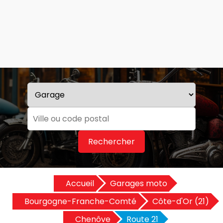
Rechercher
Accueil
Garages moto
Bourgogne-Franche-Comté
Côte-d'Or (21)
Chenôve
Route 21