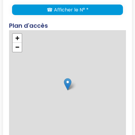
☎ Afficher le N° *
Plan d'accès
+
−