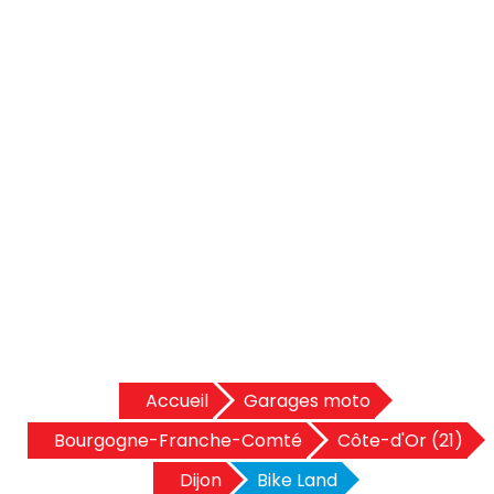
Accueil
Garages moto
Bourgogne-Franche-Comté
Côte-d'Or (21)
Dijon
Bike Land