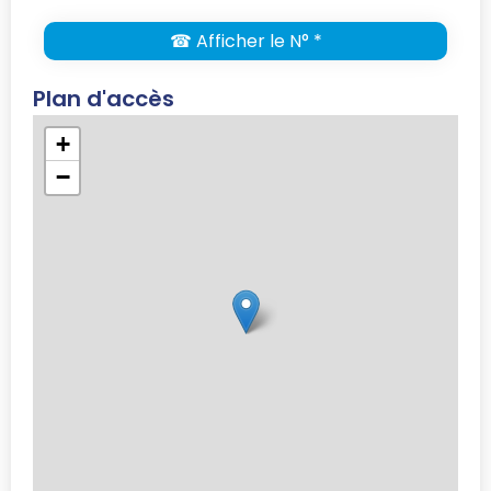
☎ Afficher le N° *
Plan d'accès
+
−