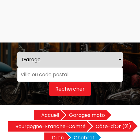
Rechercher
Accueil
Garages moto
Bourgogne-Franche-Comté
Côte-d'Or (21)
Dijon
Chabrot