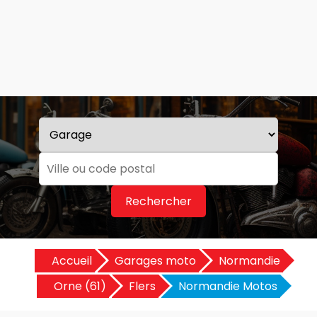
Rechercher
Accueil
Garages moto
Normandie
Orne (61)
Flers
Normandie Motos