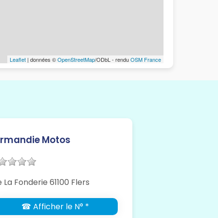
Leaflet
| données ©
OpenStreetMap
/ODbL - rendu
OSM France
rmandie Motos
 La Fonderie 61100 Flers
☎ Afficher le N° *