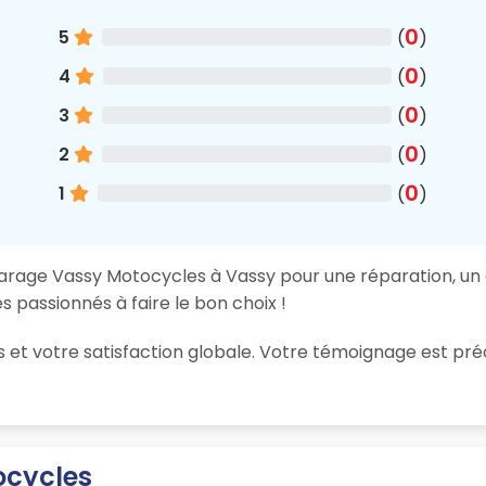
0
5
(
)
0
4
(
)
0
3
(
)
0
2
(
)
0
1
(
)
garage Vassy Motocycles à Vassy pour une réparation, un e
 passionnés à faire le bon choix !
ions et votre satisfaction globale. Votre témoignage est
ocycles