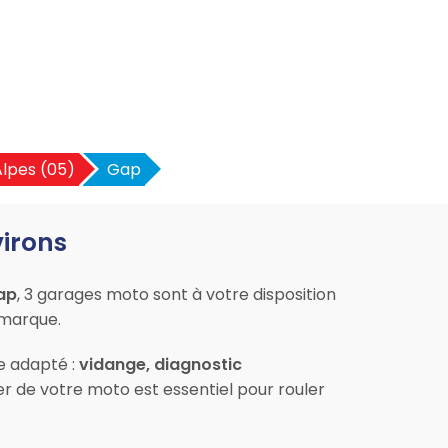
lpes (05)
Gap
virons
ap
, 3 garages moto sont à votre disposition
 marque.
ce adapté :
vidange, diagnostic
er de votre moto est essentiel pour rouler