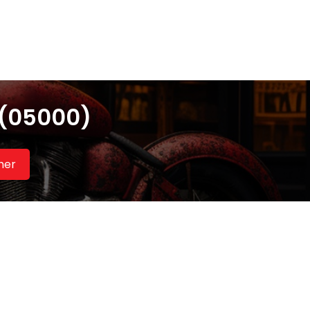
 (05000)
her