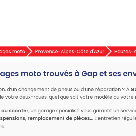
ages moto
Provence-Alpes-Côte d'Azur
Hautes-A
ages moto trouvés à Gap et ses en
ion, d’un changement de pneus ou d’une réparation ? À
G
de votre deux-roues, quel que soit votre modèle ou votre
l ou scooter
, un garage spécialisé vous garantit un servi
suspensions, remplacement de pièces…
L’entretien réguli
ie.