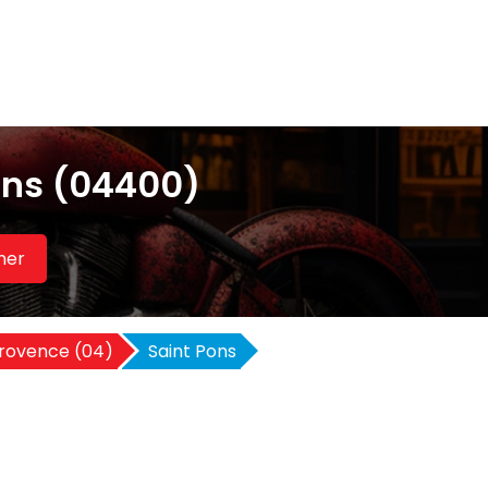
ons (04400)
her
rovence (04)
Saint Pons