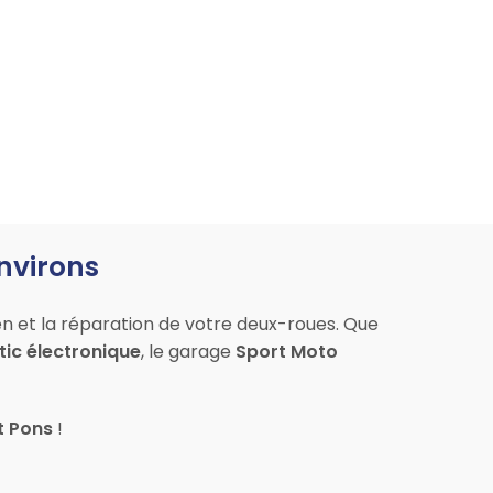
environs
en et la réparation de votre deux-roues. Que
ic électronique
, le garage
Sport Moto
t Pons
!