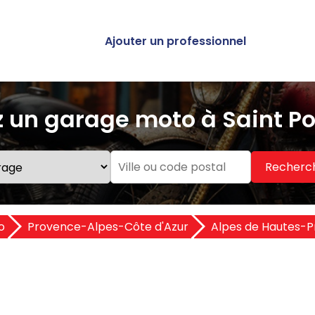
Ajouter un professionnel
 un garage moto à Saint P
Recherc
o
Provence-Alpes-Côte d'Azur
Alpes de Hautes-P