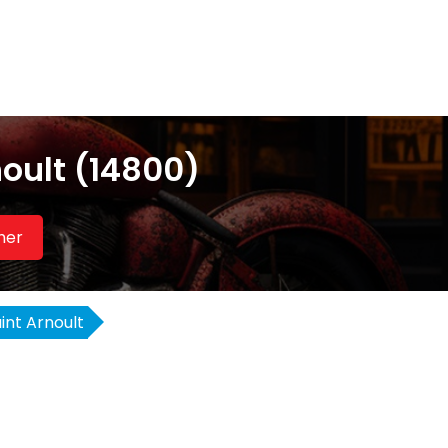
oult (14800)
her
int Arnoult