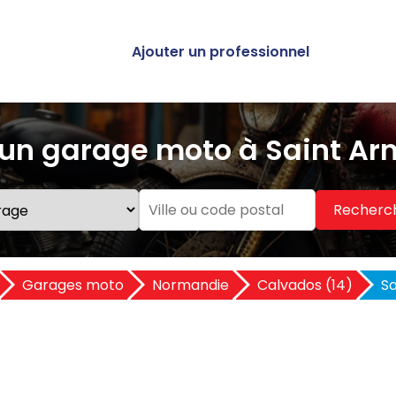
Ajouter un professionnel
un garage moto à Saint Arn
Recherc
Garages moto
Normandie
Calvados (14)
Sa