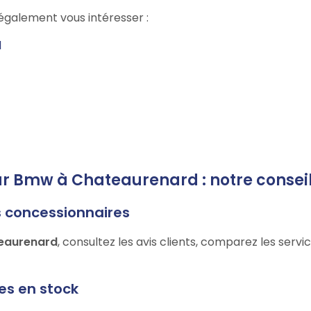
galement vous intéresser :
d
eur Bmw à Chateaurenard : notre consei
s concessionnaires
eaurenard
, consultez les avis clients, comparez les serv
les en stock