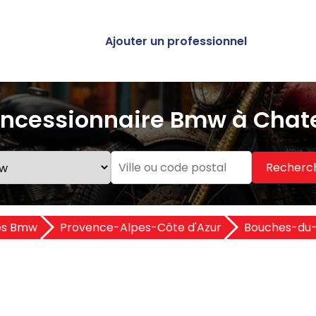
Ajouter un professionnel
oncessionnaire Bmw à Chate
Recherc
es Bmw
Provence-Alpes-Côte d'Azur
Bouches-du-