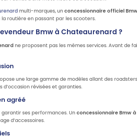
urenard
multi-marques, un
concessionnaire officiel Bm
la routière en passant par les scooters.
n revendeur Bmw à Chateaurenard ?
enard
ne proposent pas les mêmes services. Avant de faire
asion
pose une large gamme de modèles allant des roadsters a
os d’occasion révisées et garanties.
ien agréé
ur garantir ses performances. Un
concessionnaire Bmw à
tage d’accessoires.
iels