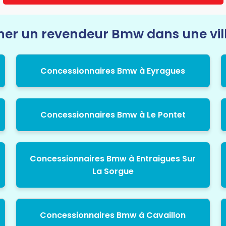
er un revendeur Bmw dans une vill
Concessionnaires Bmw à Eyragues
Concessionnaires Bmw à Le Pontet
Concessionnaires Bmw à Entraigues Sur
La Sorgue
Concessionnaires Bmw à Cavaillon