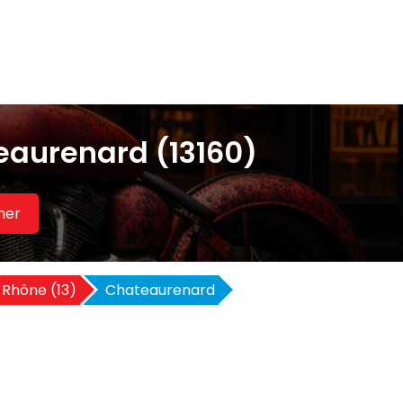
aurenard (13160)
her
Rhône (13)
Chateaurenard