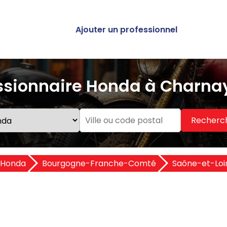
Ajouter un professionnel
ssionnaire Honda à Charnay
Recherc
 Honda
Bourgogne-Franche-Comté
Saône-et-Loir