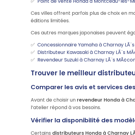
Point de vente Honda à Montceau-les-M
Ces villes offrent parfois plus de choix e
éditions limitées.
Ces autres marques japonaises peuvent éga
Concessionnaire Yamaha à Charnay LÃ¨
Distributeur Kawasaki à Charnay LÃ¨s M
Revendeur Suzuki à Charnay LÃ¨s MÃ¢co
Trouver le meilleur distribut
Comparer les avis et services de
Avant de choisir un
revendeur Honda à Ch
l’atelier répond à vos besoins.
Vérifier la disponibilité des modè
Certains
distributeurs Honda à Charnay 