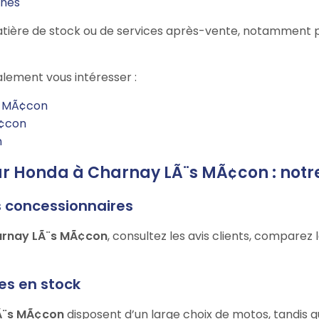
ines
n matière de stock ou de services après-vente, notamment
lement vous intéresser :
s MÃ¢con
Ã¢con
n
eur Honda à Charnay LÃ¨s MÃ¢con : notr
s concessionnaires
arnay LÃ¨s MÃ¢con
, consultez les avis clients, comparez
les en stock
LÃ¨s MÃ¢con
disposent d’un large choix de motos, tandis