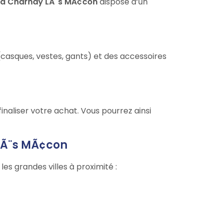
 à Charnay LÃ¨s MÃ¢con
dispose d’un
sques, vestes, gants) et des accessoires
naliser votre achat. Vous pourrez ainsi
 LÃ¨s MÃ¢con
s les grandes villes à proximité :