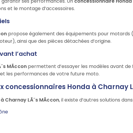
ur garantir ses performances. Un
concessionnaire Honda
ions et le montage d’accessoires.
iels
con
propose également des équipements pour motards (ca
teur), ainsi que des pièces détachées d’origine.
avant l’achat
LÃ¨s MÃ¢con
permettent d’essayer les modèles avant de fi
té et les performances de votre future moto.
aux concessionnaires Honda à Charnay
 à Charnay LÃ¨s MÃ¢con
, il existe d’autres solutions dan
aône