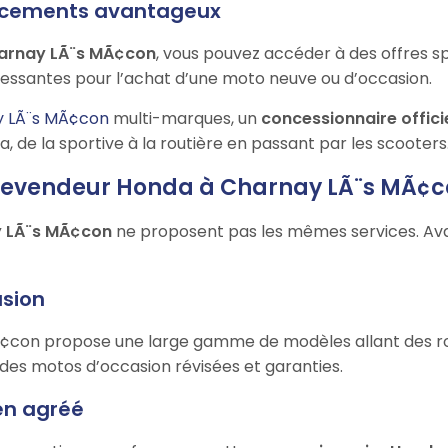
nancements avantageux
harnay LÃ¨s MÃ¢con
, vous pouvez accéder à des offres s
essantes pour l’achat d’une moto neuve ou d’occasion.
y LÃ¨s MÃ¢con
multi-marques, un
concessionnaire offici
 de la sportive à la routière en passant par les scooters
 revendeur Honda à Charnay LÃ¨s MÃ¢c
y LÃ¨s MÃ¢con
ne proposent pas les mêmes services. Avant
asion
¢con propose une large gamme de modèles allant des roa
i des motos d’occasion révisées et garanties.
ien agréé