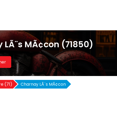
 LÃ¨s MÃ¢con (71850)
her
e (71)
Charnay LÃ¨s MÃ¢con