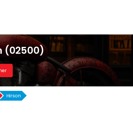
n (02500)
her
Hirson