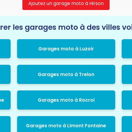
Ajoutez un garage moto à Hirson
rer les garages moto à des villes vo
Garages moto à Luzoir
Garages moto à Trelon
pe
Garages moto à Rocroi
Garages moto à Limont Fontaine