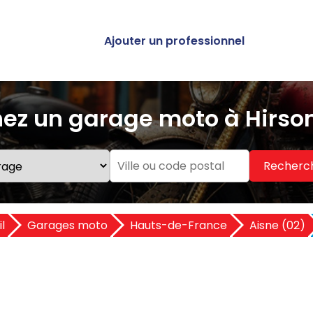
Ajouter un professionnel
ez un garage moto à Hirso
Recherc
l
Garages moto
Hauts-de-France
Aisne (02)