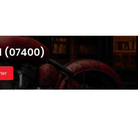
l (07400)
her