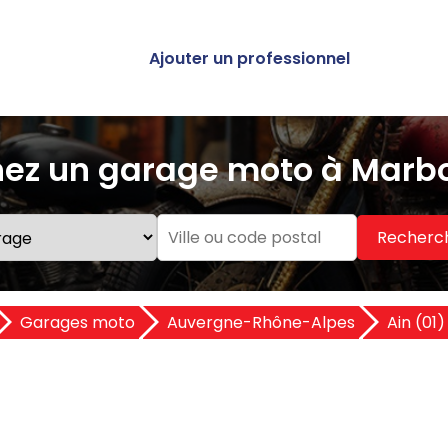
Ajouter un professionnel
ez un garage moto à Marbo
Recherc
Garages moto
Auvergne-Rhône-Alpes
Ain (01)