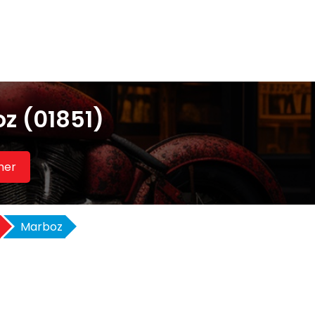
z (01851)
her
Marboz