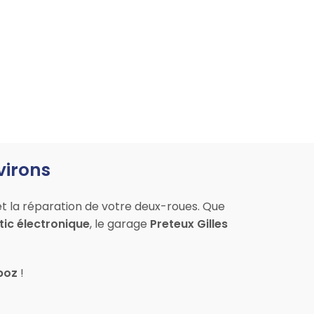
virons
et la réparation de votre deux-roues. Que
ic électronique
, le garage
Preteux Gilles
rboz
!