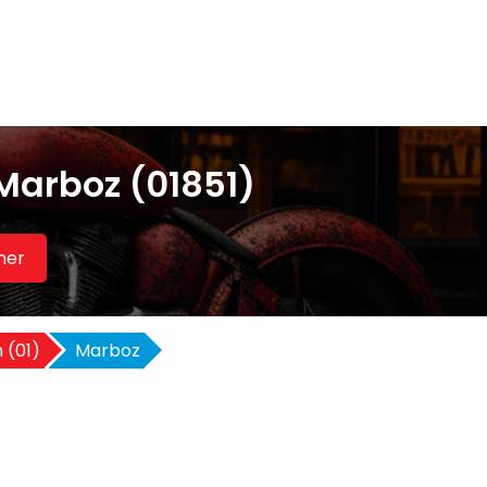
Marboz (01851)
her
n (01)
Marboz