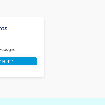
tos
 Aubagne
 le N° *