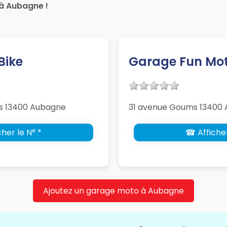
à Aubagne !
Bike
Garage Fun Mo
s 13400 Aubagne
31 avenue Goums 13400
her le N° *
☎ Afficher
Ajoutez un garage moto à Aubagne