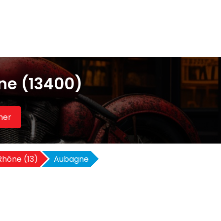
ne (13400)
her
hône (13)
Aubagne