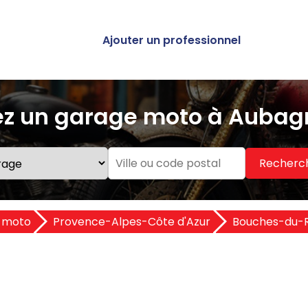
Ajouter un professionnel
z un garage moto à Aubag
Recherc
 moto
Provence-Alpes-Côte d'Azur
Bouches-du-R