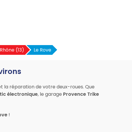
Rhône (13)
Le Rove
virons
et la réparation de votre deux-roues. Que
ic électronique
, le garage
Provence Trike
Rove
!