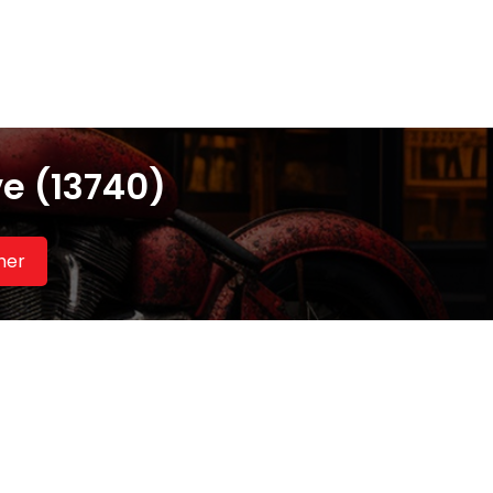
e (13740)
her