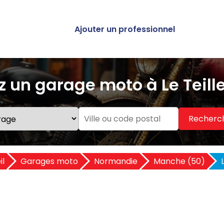
Ajouter un professionnel
 un garage moto à Le Teill
Recherc
il
Garages moto
Normandie
Manche (50)