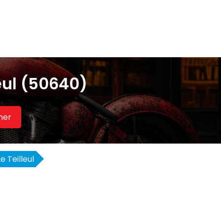
eul (50640)
her
Le Teilleul