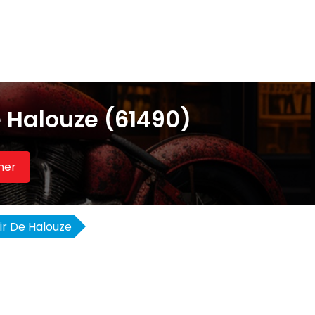
 Halouze (61490)
her
air De Halouze