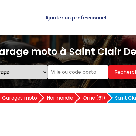
Ajouter un professionnel
arage moto à Saint Clair De
Recherc
Garages moto
Normandie
Orne (61)
Saint Cl