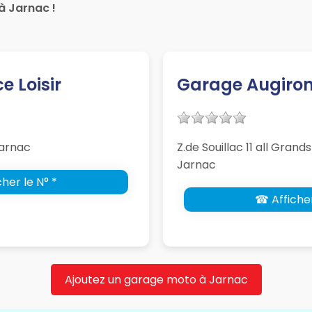
à Jarnac !
 Loisir
Garage Augiro
Jarnac
Z.de Souillac 11 all Gra
Jarnac
her le N° *
☎ Afficher
Ajoutez un garage moto à Jarnac