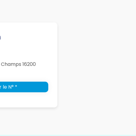
n
nds Champs 16200
 le N° *