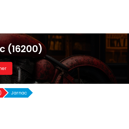
c (16200)
her
)
Jarnac